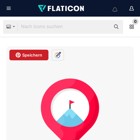
0
Speichern