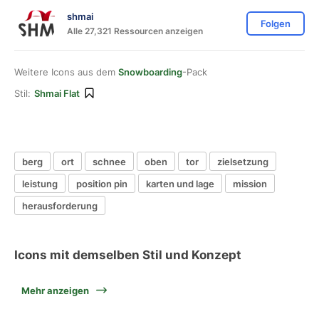
shmai
Folgen
Alle 27,321 Ressourcen anzeigen
Weitere Icons aus dem
Snowboarding
-Pack
Stil:
Shmai Flat
berg
ort
schnee
oben
tor
zielsetzung
leistung
position pin
karten und lage
mission
herausforderung
Icons mit demselben Stil und Konzept
Mehr anzeigen