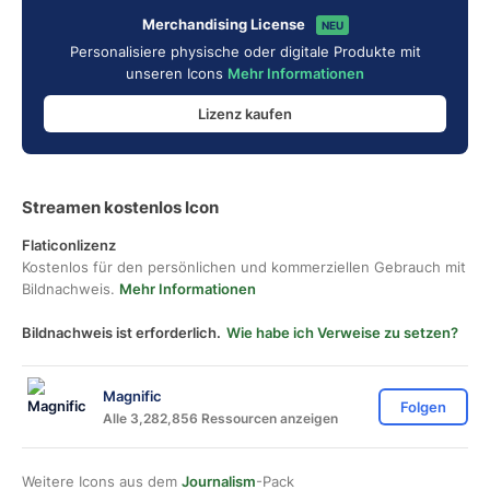
Merchandising License
NEU
Personalisiere physische oder digitale Produkte mit
unseren Icons
Mehr Informationen
Lizenz kaufen
Streamen kostenlos Icon
Flaticonlizenz
Kostenlos für den persönlichen und kommerziellen Gebrauch mit
Bildnachweis.
Mehr Informationen
Bildnachweis ist erforderlich.
Wie habe ich Verweise zu setzen?
Magnific
Folgen
Alle 3,282,856 Ressourcen anzeigen
Weitere Icons aus dem
Journalism
-Pack