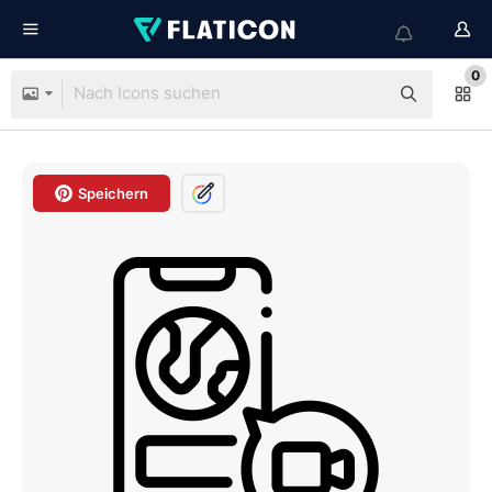
0
Speichern