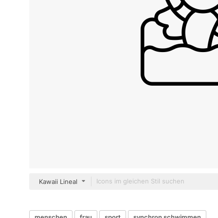
Kawaii Lineal
menschen
frau
sport
synchron schwimmen