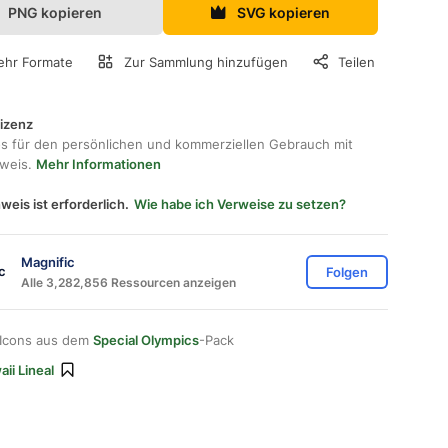
PNG kopieren
SVG kopieren
hr Formate
Zur Sammlung hinzufügen
Teilen
lizenz
os für den persönlichen und kommerziellen Gebrauch mit
hweis.
Mehr Informationen
weis ist erforderlich.
Wie habe ich Verweise zu setzen?
Magnific
Folgen
Alle 3,282,856 Ressourcen anzeigen
 Icons aus dem
Special Olympics
-Pack
ii Lineal