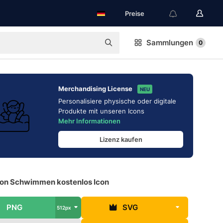
Preise
Sammlungen
0
Merchandising License
NEU
Personalisiere physische oder digitale
Produkte mit unseren Icons
Mehr Informationen
Lizenz kaufen
on Schwimmen kostenlos Icon
PNG
SVG
512px