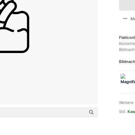
Me
Flaticon
Kostenl
Bildnac
Bildnach
Weitere
Stil:
Kawa