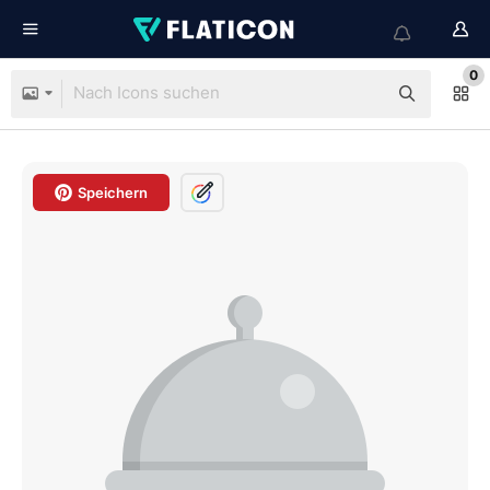
0
Speichern