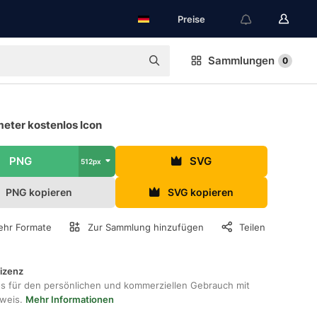
Preise
Sammlungen
0
eter kostenlos Icon
PNG
SVG
512px
PNG kopieren
SVG kopieren
hr Formate
Zur Sammlung hinzufügen
Teilen
lizenz
os für den persönlichen und kommerziellen Gebrauch mit
hweis.
Mehr Informationen