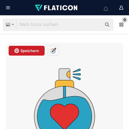
0
Speichern