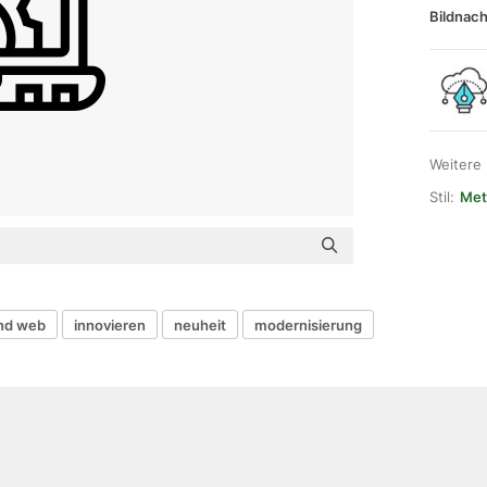
Bildnach
Weitere
Stil:
Met
nd web
innovieren
neuheit
modernisierung