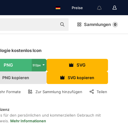
Preise
Sammlungen
0
logie kostenlos Icon
PNG
SVG
512px
PNG kopieren
SVG kopieren
hr Formate
Zur Sammlung hinzufügen
Teilen
lizenz
os für den persönlichen und kommerziellen Gebrauch mit
hweis.
Mehr Informationen