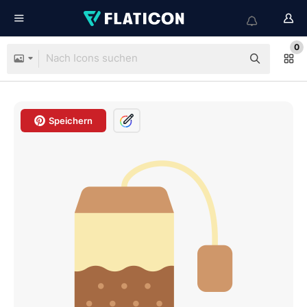
0
Speichern