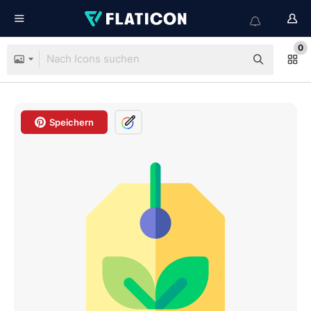
0
Speichern