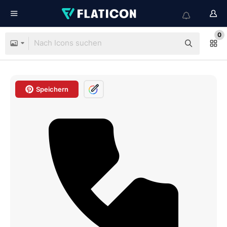
0
Speichern