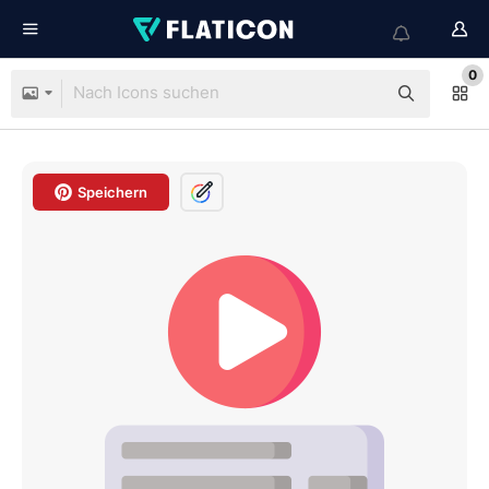
0
Speichern