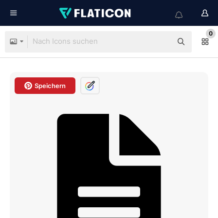
0
Speichern