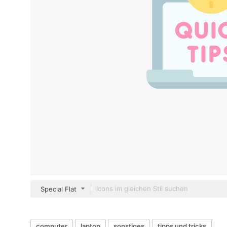
Special Flat
computer
laptop
sonstiges
tipps und tricks