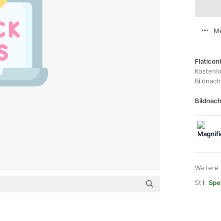
Me
Flaticon
Kostenl
Bildnac
Bildnach
Weitere
Stil:
Spec