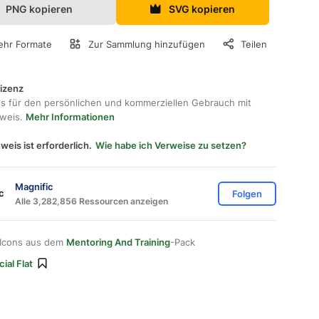
PNG kopieren
SVG kopieren
hr Formate
Zur Sammlung hinzufügen
Teilen
lizenz
os für den persönlichen und kommerziellen Gebrauch mit
hweis.
Mehr Informationen
weis ist erforderlich.
Wie habe ich Verweise zu setzen?
Magnific
Folgen
Alle 3,282,856 Ressourcen anzeigen
 Icons aus dem
Mentoring And Training
-Pack
ial Flat