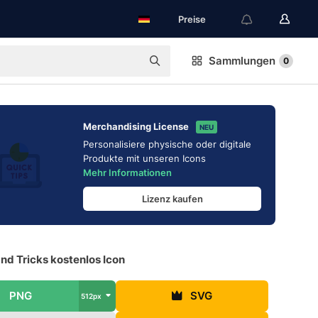
Preise
Sammlungen
0
Merchandising License
NEU
Personalisiere physische oder digitale
Produkte mit unseren Icons
Mehr Informationen
Lizenz kaufen
nd Tricks kostenlos Icon
PNG
SVG
512px