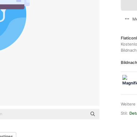
Me
Flaticon
Kostenl
Bildnac
Bildnach
Weitere
Stil:
Deta
nstiges