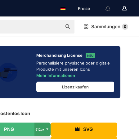
Preise
Sammlungen
0
Merchandising License
NEU
Personalisiere physische oder digitale
Produkte mit unseren Icons
Mehr Informationen
Lizenz kaufen
ostenlos Icon
PNG
SVG
512px