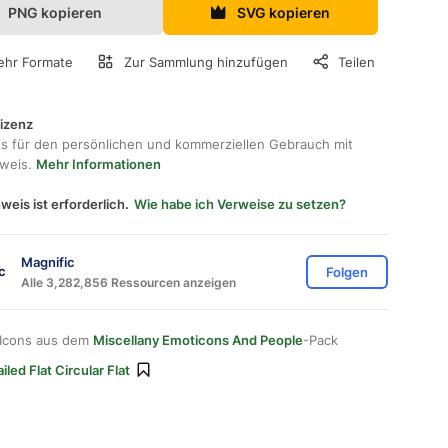
PNG kopieren
SVG kopieren
hr Formate
Zur Sammlung hinzufügen
Teilen
lizenz
os für den persönlichen und kommerziellen Gebrauch mit
hweis.
Mehr Informationen
weis ist erforderlich.
Wie habe ich Verweise zu setzen?
Magnific
Folgen
Alle 3,282,856 Ressourcen anzeigen
 Icons aus dem
Miscellany Emoticons And People
-Pack
iled Flat Circular Flat