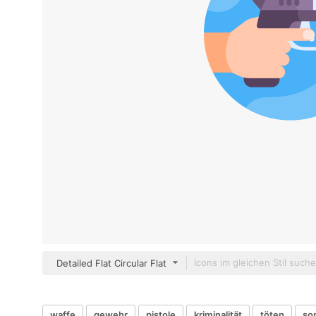
Detailed Flat Circular Flat
waffe
gewehr
pistole
kriminalität
töten
so