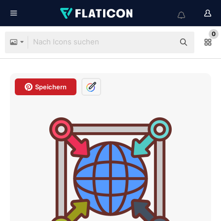
0
Speichern