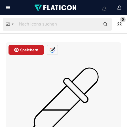
0
Speichern