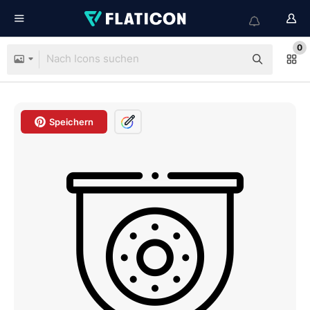
0
Speichern