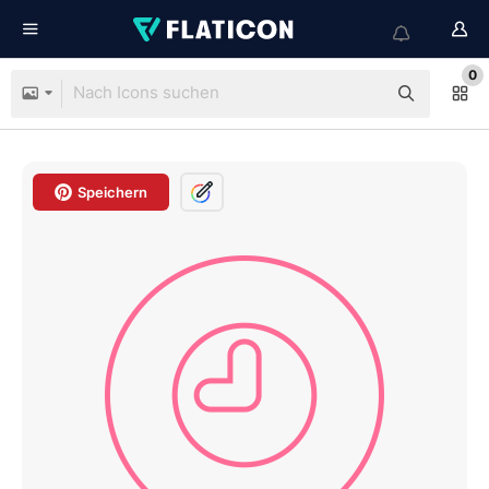
0
Speichern