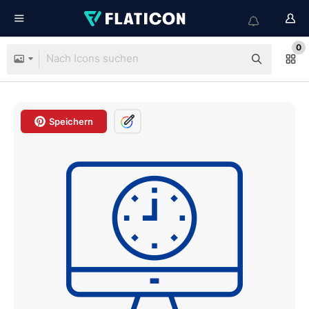
0
Speichern