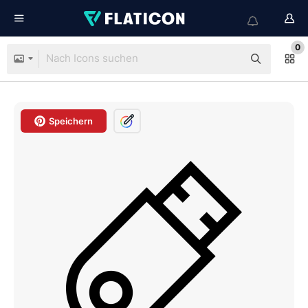
0
Speichern