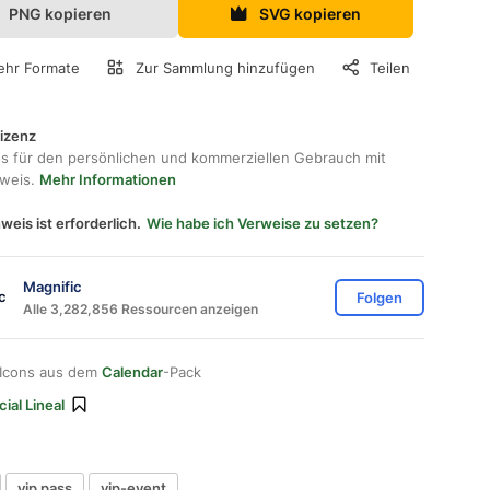
PNG kopieren
SVG kopieren
hr Formate
Zur Sammlung hinzufügen
Teilen
lizenz
os für den persönlichen und kommerziellen Gebrauch mit
hweis.
Mehr Informationen
weis ist erforderlich.
Wie habe ich Verweise zu setzen?
Magnific
Folgen
Alle 3,282,856 Ressourcen anzeigen
 Icons aus dem
Calendar
-Pack
ial Lineal
vip pass
vip-event