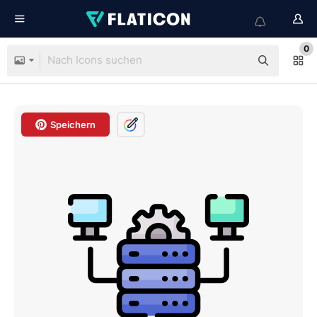
0
Speichern