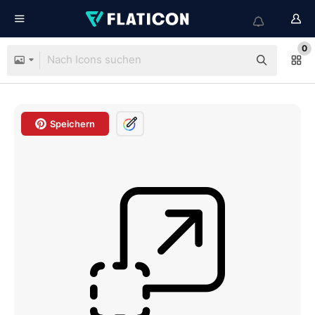
0
Speichern