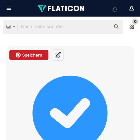
0
Speichern