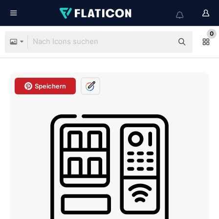
0
Speichern