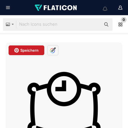
0
Speichern