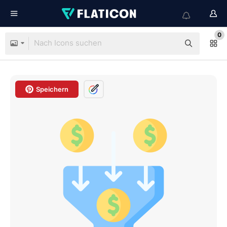
0
Speichern