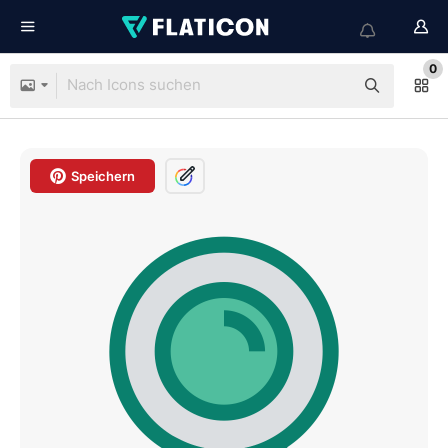
0
Speichern