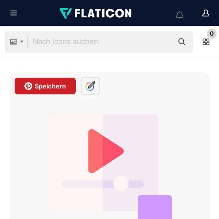
0
Speichern