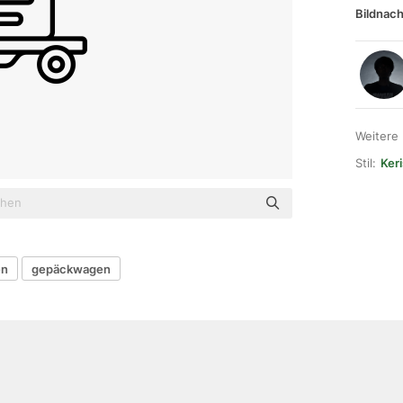
Bildnach
Weitere
Stil:
Ker
en
gepäckwagen