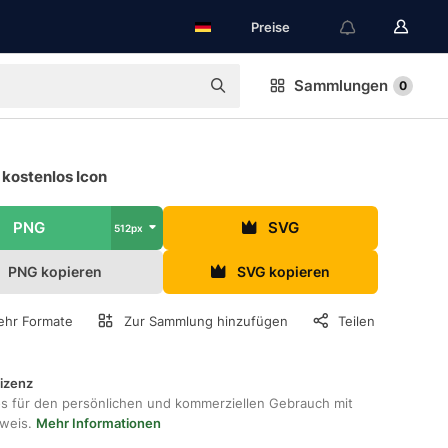
Preise
Sammlungen
0
kostenlos Icon
PNG
SVG
512px
PNG kopieren
SVG kopieren
hr Formate
Zur Sammlung hinzufügen
Teilen
lizenz
os für den persönlichen und kommerziellen Gebrauch mit
hweis.
Mehr Informationen