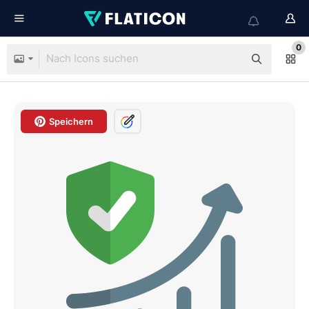
0
Speichern