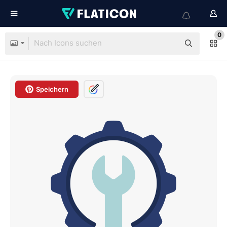
0
Speichern