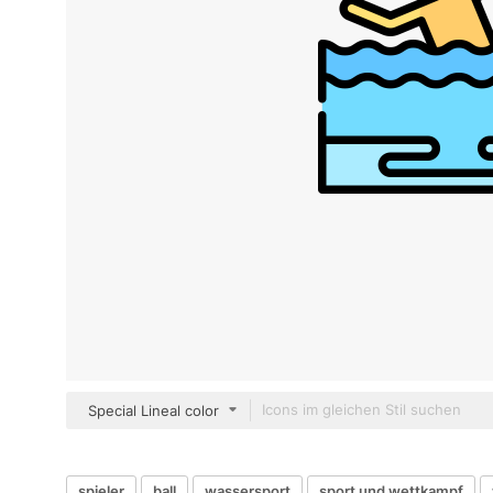
Special Lineal color
spieler
ball
wassersport
sport und wettkampf