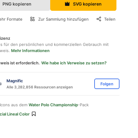
PNG kopieren
SVG kopieren
hr Formate
Zur Sammlung hinzufügen
Teilen
lizenz
os für den persönlichen und kommerziellen Gebrauch mit
hweis.
Mehr Informationen
weis ist erforderlich.
Wie habe ich Verweise zu setzen?
Magnific
Folgen
Alle 3,282,856 Ressourcen anzeigen
 Icons aus dem
Water Polo Championship
-Pack
ial Lineal Color