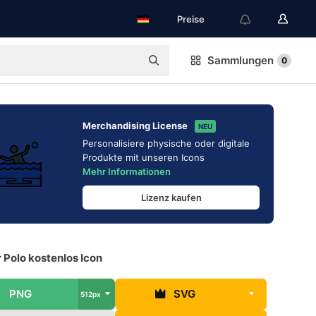
Preise
Sammlungen
0
Merchandising License
NEU
Personalisiere physische oder digitale
Produkte mit unseren Icons
Mehr Informationen
Lizenz kaufen
 Polo kostenlos Icon
PNG
SVG
512px