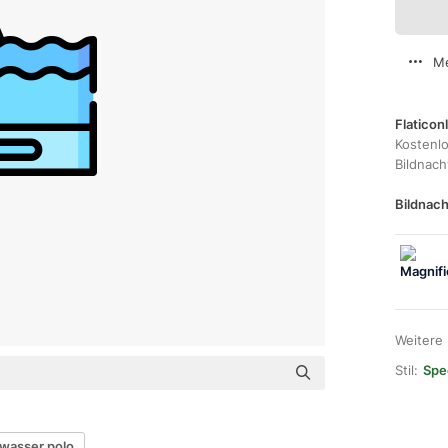
Me
Flaticon
Kostenl
Bildnac
Bildnach
Weitere
Stil:
Spec
wasser polo