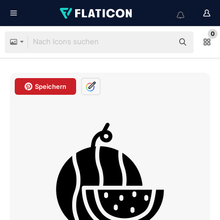
0
Speichern