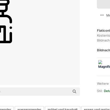
Me
Flaticon
Kostenl
Bildnac
Bildnach
Weitere
Stil:
Det
spender
wasserspender
möbel und haushalt
essen und resta