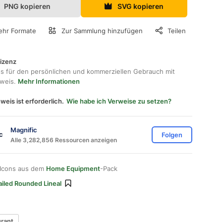
PNG kopieren
SVG kopieren
hr Formate
Zur Sammlung hinzufügen
Teilen
lizenz
os für den persönlichen und kommerziellen Gebrauch mit
hweis.
Mehr Informationen
weis ist erforderlich.
Wie habe ich Verweise zu setzen?
Magnific
Folgen
Alle 3,282,856 Ressourcen anzeigen
 Icons aus dem
Home Equipment
-Pack
ailed Rounded Lineal
urant