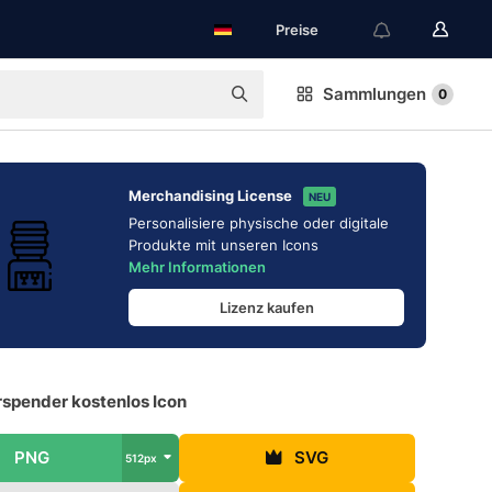
Preise
Sammlungen
0
Merchandising License
NEU
Personalisiere physische oder digitale
Produkte mit unseren Icons
Mehr Informationen
Lizenz kaufen
spender kostenlos Icon
PNG
SVG
512px