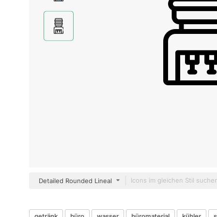
Detailed Rounded Lineal
getränk
büro
wasser
büromaterial
kühler