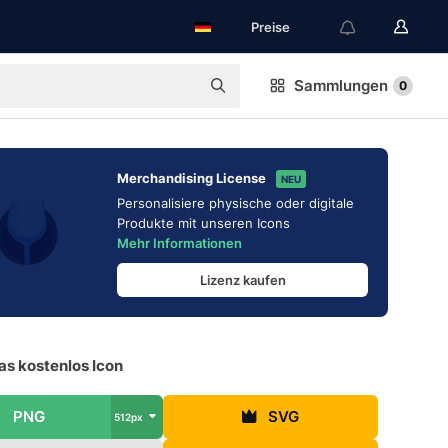
Preise
Sammlungen
0
Merchandising License
NEU
Personalisiere physische oder digitale
Produkte mit unseren Icons
Mehr Informationen
Lizenz kaufen
as kostenlos Icon
PNG
SVG
512px