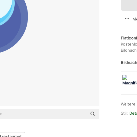
Me
Flaticon
Kostenl
Bildnac
Bildnach
Weitere
Stil:
Deta
 restaurant