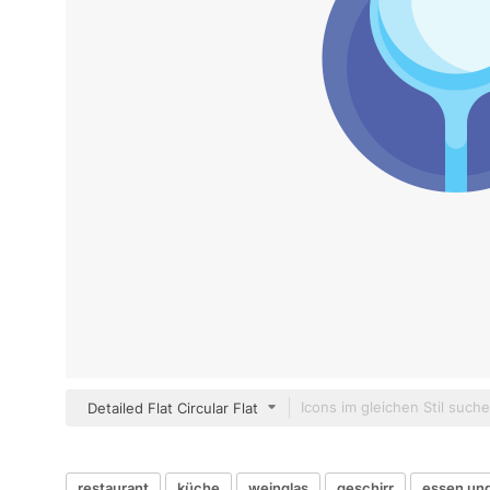
Detailed Flat Circular Flat
restaurant
küche
weinglas
geschirr
essen und