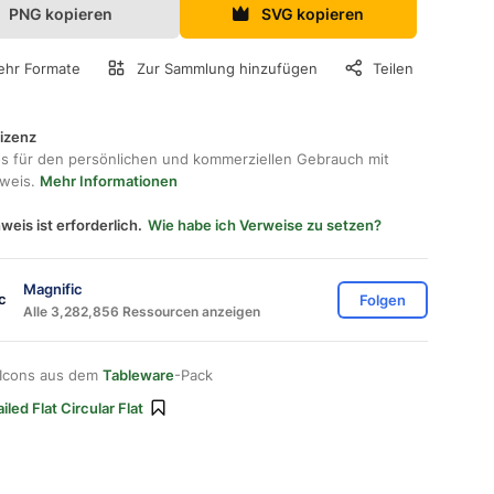
PNG kopieren
SVG kopieren
hr Formate
Zur Sammlung hinzufügen
Teilen
lizenz
os für den persönlichen und kommerziellen Gebrauch mit
hweis.
Mehr Informationen
weis ist erforderlich.
Wie habe ich Verweise zu setzen?
Magnific
Folgen
Alle 3,282,856 Ressourcen anzeigen
 Icons aus dem
Tableware
-Pack
iled Flat Circular Flat