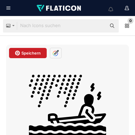
0
Speichern