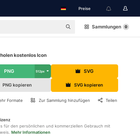
Preise
Sammlungen
0
holen kostenlos Icon
PNG
SVG
512px
PNG kopieren
SVG kopieren
hr Formate
Zur Sammlung hinzufügen
Teilen
lizenz
os für den persönlichen und kommerziellen Gebrauch mit
hweis.
Mehr Informationen