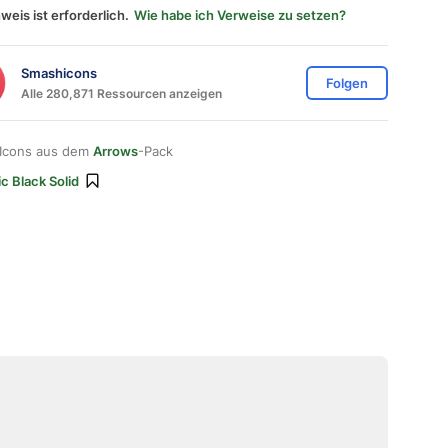
weis ist erforderlich.
Wie habe ich Verweise zu setzen?
Smashicons
Folgen
Alle 280,871 Ressourcen anzeigen
 Icons aus dem
Arrows
-Pack
c Black Solid