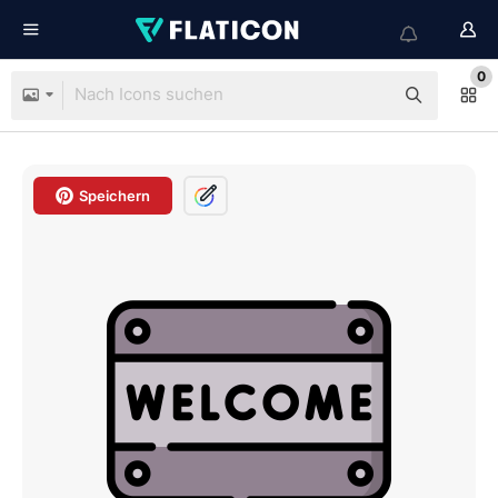
0
Speichern