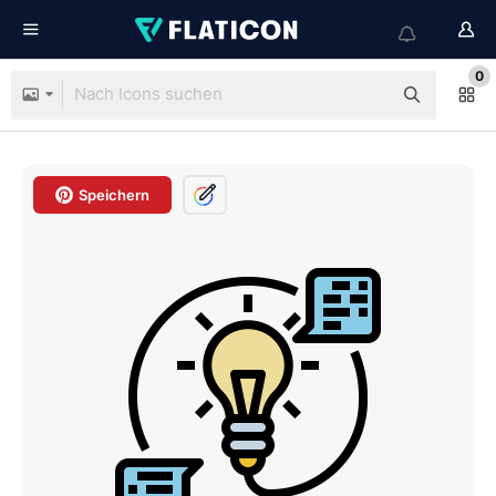
0
Speichern