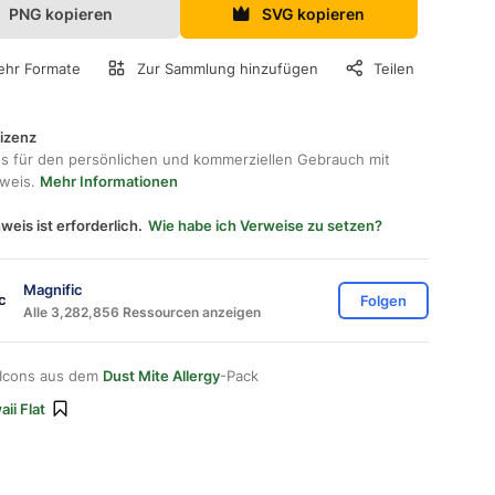
PNG kopieren
SVG kopieren
hr Formate
Zur Sammlung hinzufügen
Teilen
lizenz
os für den persönlichen und kommerziellen Gebrauch mit
hweis.
Mehr Informationen
weis ist erforderlich.
Wie habe ich Verweise zu setzen?
Magnific
Folgen
Alle 3,282,856 Ressourcen anzeigen
 Icons aus dem
Dust Mite Allergy
-Pack
ii Flat