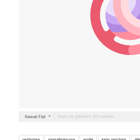
Kawaii Flat
verboten
signalisierung
wolle
kein zeichen
all