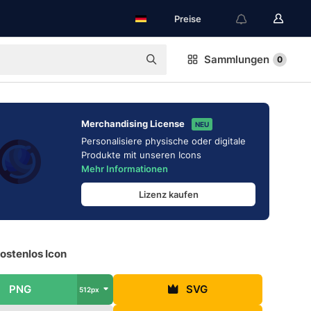
Preise
Sammlungen
0
Merchandising License
NEU
Personalisiere physische oder digitale
Produkte mit unseren Icons
Mehr Informationen
Lizenz kaufen
ostenlos Icon
PNG
SVG
512px