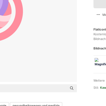
Me
Flaticon
Kostenl
Bildnac
Bildnach
Weitere
Stil:
Kawa
ergie
gesundheitswesen und medizin