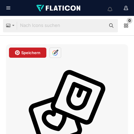
0
Speichern