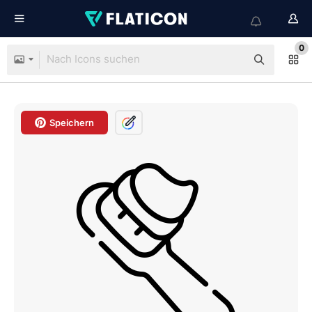
0
Speichern