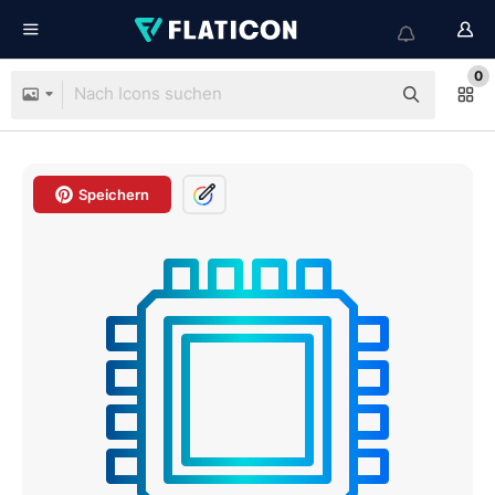
0
Speichern