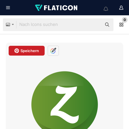
0
Speichern