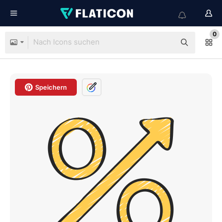
0
Speichern