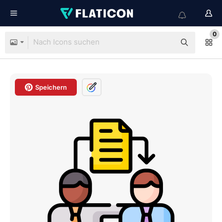
0
Speichern