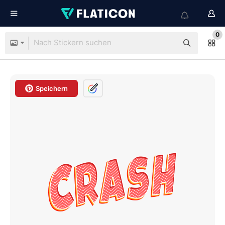
0
Speichern