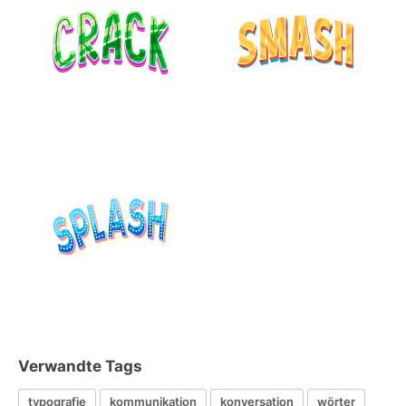
Verwandte Tags
typografie
kommunikation
konversation
wörter