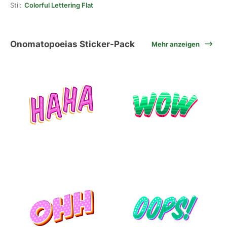
Stil:
Colorful Lettering Flat
Onomatopoeias Sticker-Pack
Mehr anzeigen