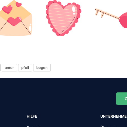
amor
pfeil
bogen
Z
HILFE
UNTERNEHM