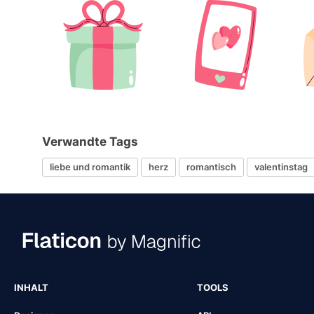
Verwandte Tags
liebe und romantik
herz
romantisch
valentinstag
INHALT
TOOLS