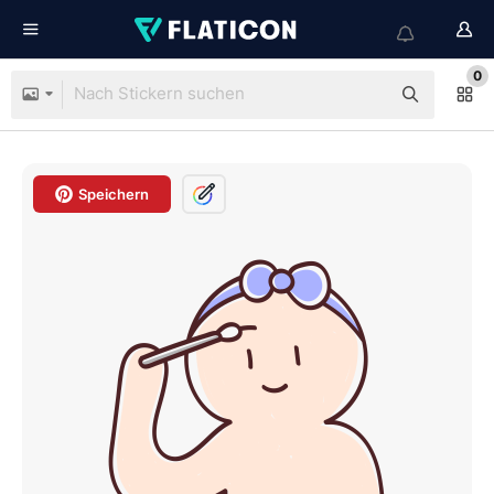
0
Speichern